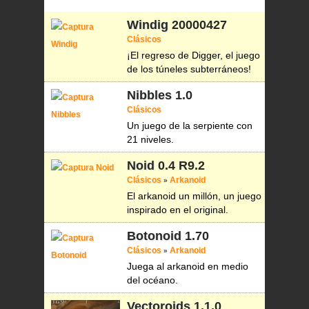
Windig
20000427
Clásicos
¡El regreso de Digger, el juego
de los túneles subterráneos!
Nibbles
1.0
Clásicos
Un juego de la serpiente con
21 niveles.
Noid
0.4 R9.2
Clásicos
Arkanoid
»
El arkanoid un millón, un juego
inspirado en el original.
Botonoid
1.70
Clásicos
Arkanoid
»
Juega al arkanoid en medio
del océano.
Vectoroids
1.1.0