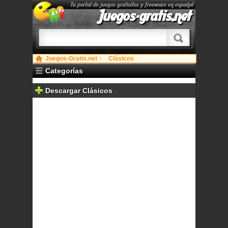
Tu portal de juegos gratuitos y freeware en español
Juegos-gratis.net
Juegos-Gratis.net
Clásicos
Categorías
Descargar Clásicos