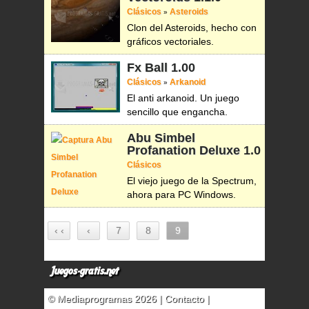
Clásicos
Asteroids
»
Clon del Asteroids, hecho con
gráficos vectoriales.
Fx Ball
1.00
Clásicos
Arkanoid
»
El anti arkanoid. Un juego
sencillo que engancha.
Abu Simbel
Profanation Deluxe
1.0
Clásicos
El viejo juego de la Spectrum,
ahora para PC Windows.
‹ ‹
‹
7
8
9
Juegos-gratis.net
© Mediaprogramas 2026 |
Contacto
|