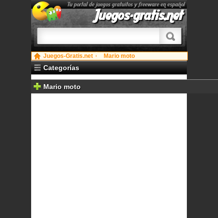
Tu portal de juegos gratuitos y freeware en español
Juegos-gratis.net
Juegos-Gratis.net
Mario moto
Categorías
Mario moto