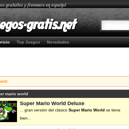
gos gratuitos y freeware en español
egos-gratis.net
Inicio
Top Juegos
Novedades
world
er mario world
Super Mario World Deluxe
... gran versión del clásico
Super
Mario
World
se tiene
bien...