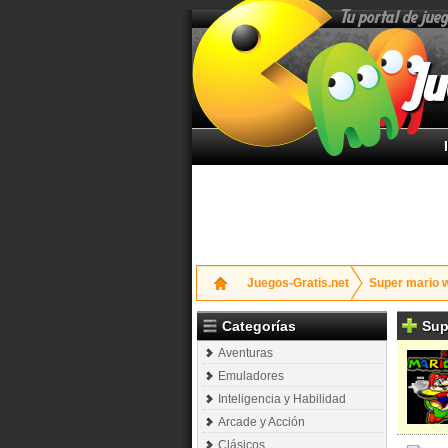
Tu portal de jue
Ju
Juegos-Gratis.net
Super mario 
Categorías
Sup
Aventuras
Emuladores
Inteligencia y Habilidad
Arcade y Acción
Clásicos