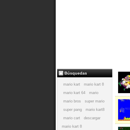
Búsquedas
mario kart
mario kart 8
mario kart 64
mario
mario bros
super mario
super pang
mario kart8
mario cart
descargar
mario kart 8