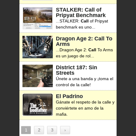
STALKER: Call of
Pripyat Benchmark
...STALKER:
Call
of Pripyat
benchmark es uno...
Dragon Age 2: Call To
Arms
...Dragon Age 2:
Call
To Arms
es un juego de rol...
District 187: Sin
Streets
Únete a una banda y ¡toma el
control de la calle!
El Padrino
Gánate el respeto de la calle y
conviértete en amo de la
mafia.
1
2
3
›