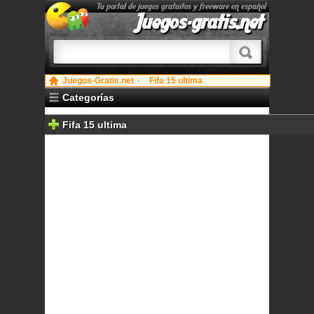
Tu portal de juegos gratuitos y freeware en español
Juegos-gratis.net
Juegos-Gratis.net
Fifa 15 ultima
Categorías
Fifa 15 ultima