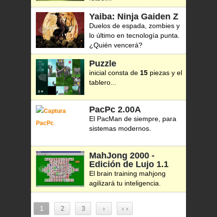
Yaiba: Ninja Gaiden Z
Duelos de espada, zombies y
lo último en tecnología punta.
¿Quién vencerá?
Puzzle
inicial consta de
15
piezas y el
tablero...
PacPc
2.00A
El PacMan de siempre, para
sistemas modernos.
MahJong 2000 -
Edición de Lujo
1.1
El brain training mahjong
agilizará tu inteligencia.
1
2
3
›
› ›