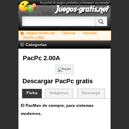
Tu portal de juegos gratuitos y freeware en español
Juegos-gratis.net
Juegos-Gratis.net
Clásicos
Pacman
PacPc 2.00A
Categorías
PacPc 2.00A
Descargar PacPc gratis
Ficha
Imágenes
Descarga
El PacMan de siempre, para sistemas
modernos.