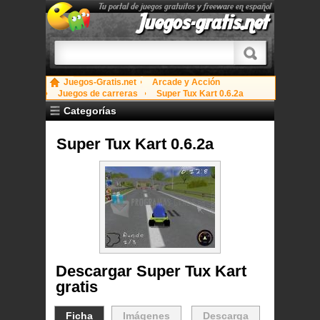
Tu portal de juegos gratuitos y freeware en español
Juegos-gratis.net
Juegos-Gratis.net
Arcade y Acción
Juegos de carreras
Super Tux Kart 0.6.2a
Categorías
Super Tux Kart 0.6.2a
Descargar Super Tux Kart
gratis
Ficha
Imágenes
Descarga