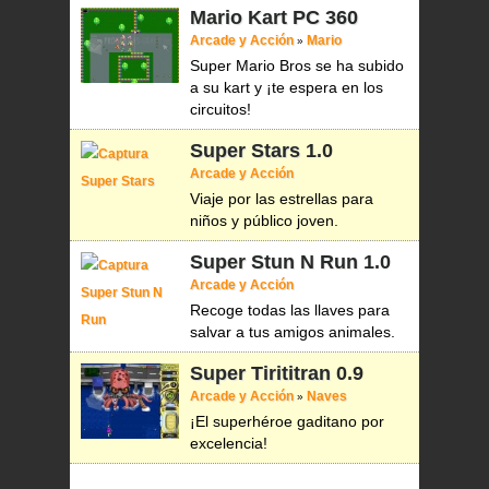
Mario Kart PC 360
Arcade y Acción
Mario
»
Super Mario Bros se ha subido
a su kart y ¡te espera en los
circuitos!
Super Stars
1.0
Arcade y Acción
Viaje por las estrellas para
niños y público joven.
Super Stun N Run
1.0
Arcade y Acción
Recoge todas las llaves para
salvar a tus amigos animales.
Super Tirititran
0.9
Arcade y Acción
Naves
»
¡El superhéroe gaditano por
excelencia!