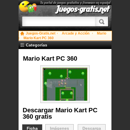
Tu portal de juegos gratuitos y freeware en español
Juegos-gratis.net
Juegos-Gratis.net
Arcade y Acción
Mario
Mario Kart PC 360
Categorías
Mario Kart PC 360
Descargar Mario Kart PC
360 gratis
Ficha
Imágenes
Descarga