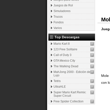
Juegos de Rol
Simuladores
Trucos
Mol
Fondos
Varios
Juego
Top Descargas
Mario Kart 8
123 Free Solitaire
Call of Duty 3
GTA Mexico City
The Walking Dead
MahJong 2000 - Edición de
Lujo
Mole 
Tetris
con l
UltraHLE
Super Mario Kart Remix:
Super Circuit
Free Spider Collection