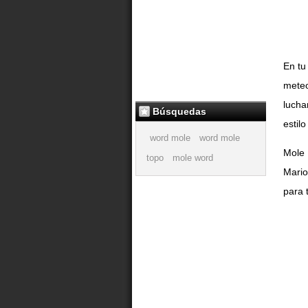
En tu
meteo
lucha
Búsquedas
estil
word mole
word mole
Mole 
topo
mole word
Mario
para 