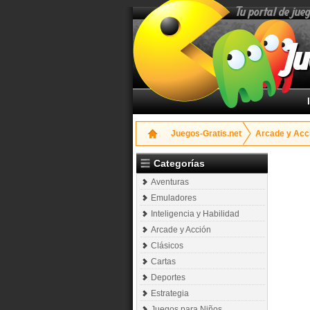
Tu portal de jue
Ju
Juegos-Gratis.net
Arcade y Acc
Categorías
Aventuras
Emuladores
Inteligencia y Habilidad
Arcade y Acción
Clásicos
Cartas
Deportes
Estrategia
Juegos para Niños