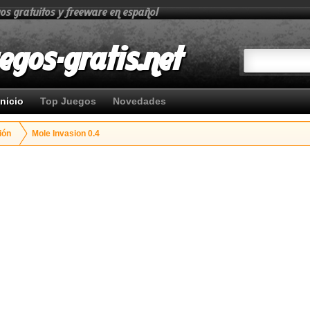
gos gratuitos y freeware en español
egos-gratis.net
Inicio
Top Juegos
Novedades
ión
Mole Invasion 0.4