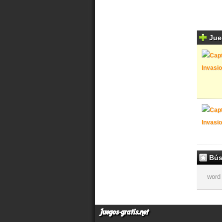
Jue
Bús
word
Juegos-gratis.net