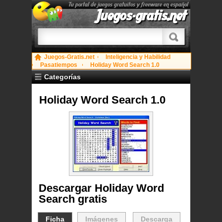
Tu portal de juegos gratuitos y freeware en español
Juegos-gratis.net
Juegos-Gratis.net
Inteligencia y Habilidad
Pasatiempos
Holiday Word Search 1.0
Categorías
Holiday Word Search 1.0
Descargar Holiday Word
Search gratis
Ficha
Imágenes
Descarga