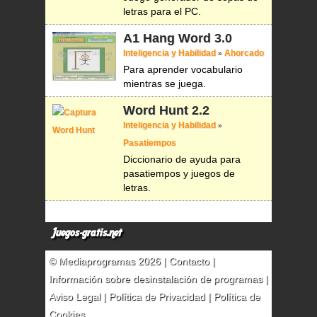
letras para el PC.
A1 Hang Word
3.0
Inteligencia y Habilidad
Ahorcado
»
Para aprender vocabulario
mientras se juega.
Word Hunt
2.2
Inteligencia y Habilidad
»
Pasatiempos
Diccionario de ayuda para
pasatiempos y juegos de
letras.
Juegos-gratis.net
© Mediaprogramas 2026 |
Contacto
|
Información sobre desinstalación de programas
|
Aviso Legal
|
Política de Privacidad
|
Política de
Cookies