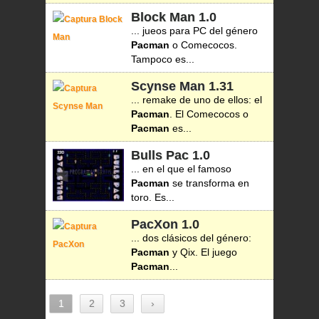
Block Man
1.0
... jueos para PC del género
Pacman
o Comecocos.
Tampoco es...
Scynse Man
1.31
... remake de uno de ellos: el
Pacman
. El Comecocos o
Pacman
es...
Bulls Pac
1.0
... en el que el famoso
Pacman
se transforma en
toro. Es...
PacXon
1.0
... dos clásicos del género:
Pacman
y Qix. El juego
Pacman
...
1
2
3
›