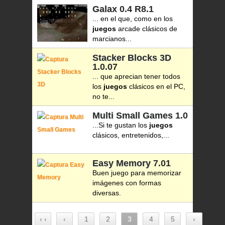
Galax
0.4 R8.1
... en el que, como en los
juegos
arcade clásicos de
marcianos...
Stacker Blocks 3D
1.0.07
... que aprecian tener todos
los
juegos
clásicos en el PC,
no te...
Multi Small Games
1.0
...Si te gustan los
juegos
clásicos, entretenidos,...
Easy Memory
7.01
Buen juego para memorizar
imágenes con formas
diversas.
‹ ‹
‹
1
2
3
4
5
›