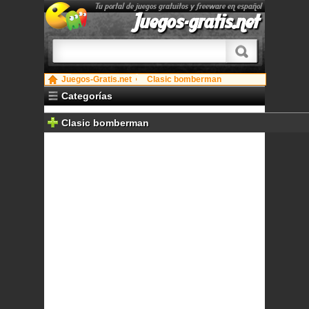
Tu portal de juegos gratuitos y freeware en español
Juegos-gratis.net
Juegos-Gratis.net
Clasic bomberman
Categorías
Clasic bomberman