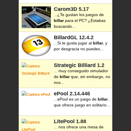
Carom3D
5.17
...¿Te gustan los juegos de
billar
para el PC? ¿Estabas
buscando...
BillardGL
12.4.2
...Si te gusta jugar al
billar
, y
por desgracia no puedes...
Strategic Billiard
1.2
... muy conseguido simulador
de
billar
que, sin embargo, no
nos...
ePool
2.14.446
...ePool es un juego de
billar
,
que ofrece juego en solitario...
LitePool
1.88
... nos ofrece una mesa de