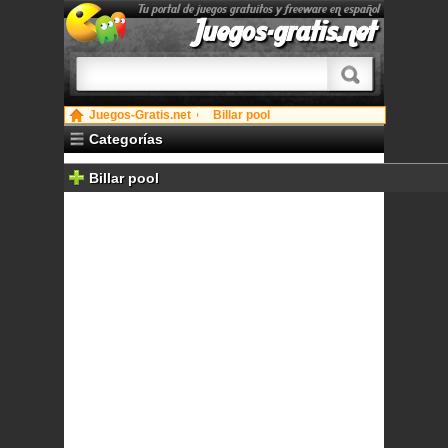
Tu portal de juegos gratuitos y freeware en español
Juegos-gratis.net
Juegos-Gratis.net
Billar pool
Categorías
Billar pool