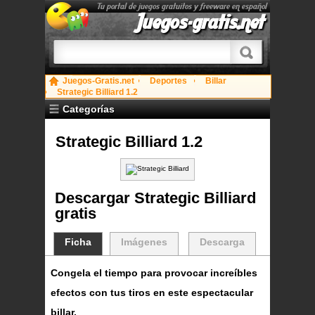
Tu portal de juegos gratuitos y freeware en español
Juegos-gratis.net
Juegos-Gratis.net
Deportes
Billar
Strategic Billiard 1.2
Categorías
Strategic Billiard 1.2
Descargar Strategic Billiard
gratis
Ficha
Imágenes
Descarga
Congela el tiempo para provocar increíbles
efectos con tus tiros en este espectacular
billar.