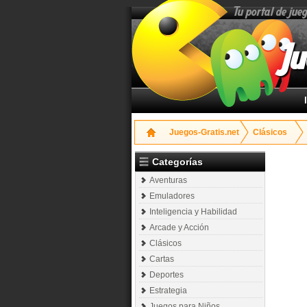
Tu portal de jue
Ju
Juegos-Gratis.net
Clásicos
Categorías
Aventuras
Emuladores
Inteligencia y Habilidad
Arcade y Acción
Clásicos
Cartas
Deportes
Estrategia
Juegos para Niños