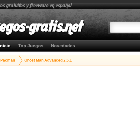
gos gratuitos y freeware en español
egos-gratis.net
Inicio
Top Juegos
Novedades
Pacman
Ghost Man Advanced 2.5.1