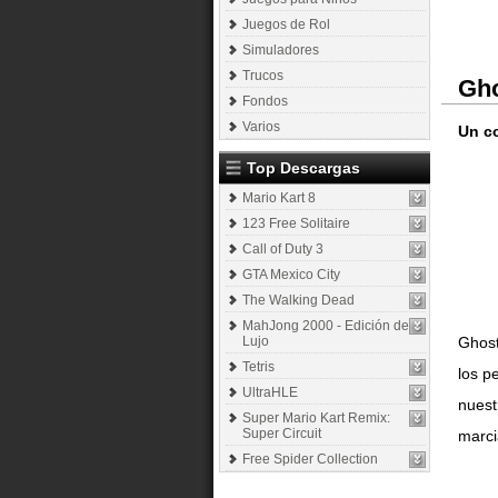
Juegos de Rol
Simuladores
Trucos
Gho
Fondos
Varios
Un c
Top Descargas
Mario Kart 8
123 Free Solitaire
Call of Duty 3
GTA Mexico City
The Walking Dead
MahJong 2000 - Edición de
Lujo
Ghost
Tetris
los p
UltraHLE
nuest
Super Mario Kart Remix:
Super Circuit
marci
Free Spider Collection