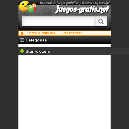
Tu portal de juegos gratuitos y freeware en español
Juegos-gratis.net
Juegos-Gratis.net
Star fox zero
Categorías
Star fox zero