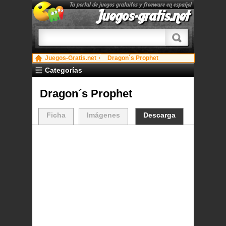
Tu portal de juegos gratuitos y freeware en español
Juegos-gratis.net
Juegos-Gratis.net
Dragon´s Prophet
Categorías
Dragon´s Prophet
Ficha
Imágenes
Descarga