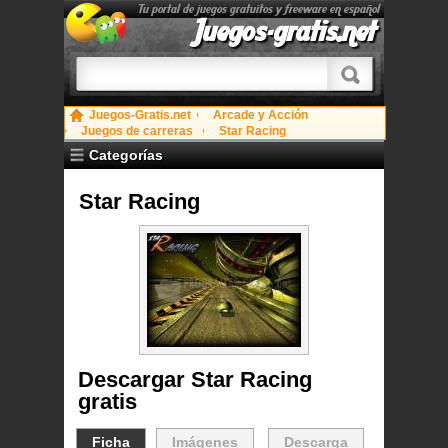
Tu portal de juegos gratuitos y freeware en español
Juegos-gratis.net
Juegos-Gratis.net
Arcade y Acción
Juegos de carreras
Star Racing
Categorías
Star Racing
Descargar Star Racing
gratis
Ficha
Imágenes
Descarga