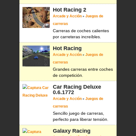
Hot Racing 2
Arcade y Acción
Juegos de
»
carreras
Carreras de coches calientes
por carreteras increíbles.
Hot Racing
Arcade y Acción
Juegos de
»
carreras
Grandes carreras entre coches
de competición.
Car Racing Deluxe
0.6.1772
Arcade y Acción
Juegos de
»
carreras
Sencillo juego de carreras,
perfecto para liberar tensión.
Galaxy Racing