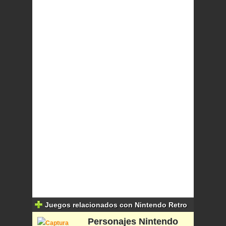
Juegos relacionados con Nintendo Retro
Personajes Nintendo