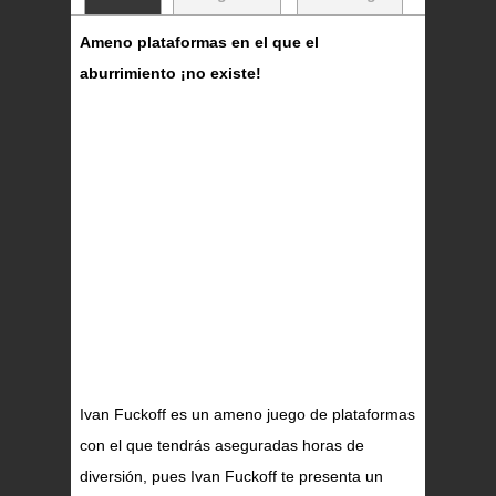
Ameno plataformas en el que el
aburrimiento ¡no existe!
Ivan Fuckoff es un ameno juego de plataformas
con el que tendrás aseguradas horas de
diversión, pues Ivan Fuckoff te presenta un