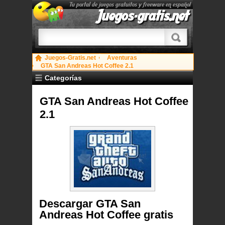
Tu portal de juegos gratuitos y freeware en español
Juegos-gratis.net
Juegos-Gratis.net
Aventuras
GTA San Andreas Hot Coffee 2.1
Categorías
GTA San Andreas Hot Coffee
2.1
Descargar GTA San
Andreas Hot Coffee gratis