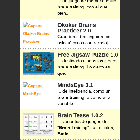
... un juego de memoria estilo
brain
training, con el que
bien...
Okoker Brains
Practicer
2.0
Gran brain training con test
psicotécnicos contrarreloj.
Free Jigsaw Puzzle
1.0
... destinados todos los juegos
brain
training. Lo cierto es
que...
MindsEye
3.1
... de inteligencia, como un
brain
training, o como una
variable...
Brain Tease
1.0.2
... variantes de juegos de
"
Brain
Training" que existen,
Brain
...