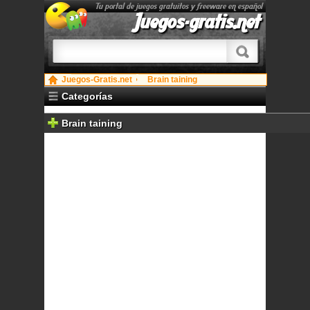
Tu portal de juegos gratuitos y freeware en español
Juegos-gratis.net
Juegos-Gratis.net
Brain taining
Categorías
Brain taining