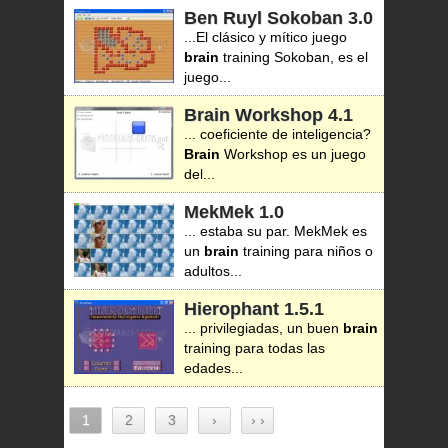
Ben Ruyl Sokoban
3.0
...El clásico y mítico juego
brain
training Sokoban, es el
juego...
Brain Workshop
4.1
... coeficiente de inteligencia?
Brain
Workshop es un juego
del...
MekMek
1.0
... estaba su par. MekMek es
un
brain
training para niños o
adultos...
Hierophant
1.5.1
... privilegiadas, un buen
brain
training para todas las
edades...
1
2
3
›
› ›