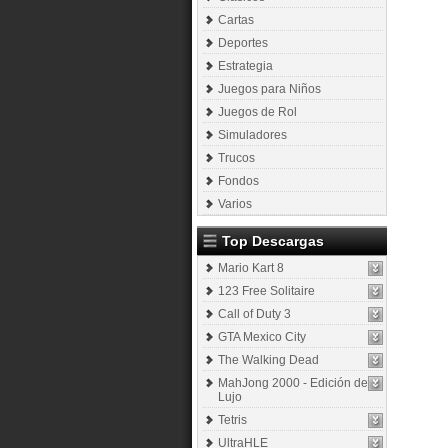
Cartas
Deportes
Estrategia
Juegos para Niños
Juegos de Rol
Simuladores
Trucos
Fondos
Varios
Top Descargas
Mario Kart 8
123 Free Solitaire
Call of Duty 3
GTA Mexico City
The Walking Dead
MahJong 2000 - Edición de
Lujo
Tetris
UltraHLE