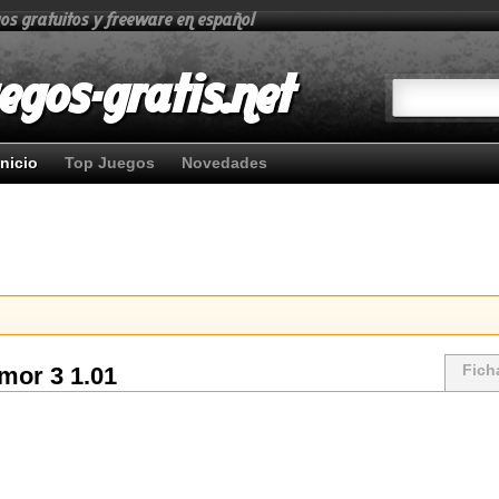
gos gratuitos y freeware en español
egos-gratis.net
Inicio
Top Juegos
Novedades
Fich
mor 3 1.01