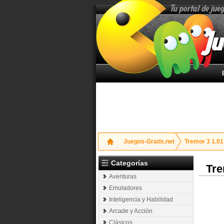
Tu portal de jue
Ju
Juegos-Gratis.net
Tremor 3 1.01
Categorías
Tre
Aventuras
Emuladores
Inteligencia y Habilidad
Arcade y Acción
Clásicos