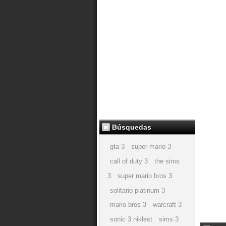
Búsquedas
gta 3
super mario 3
call of duty 3
the sims
3
super mario bros 3
solitario platinum 3
mario bros 3
warcraft 3
sonic 3 niklest
sims 3