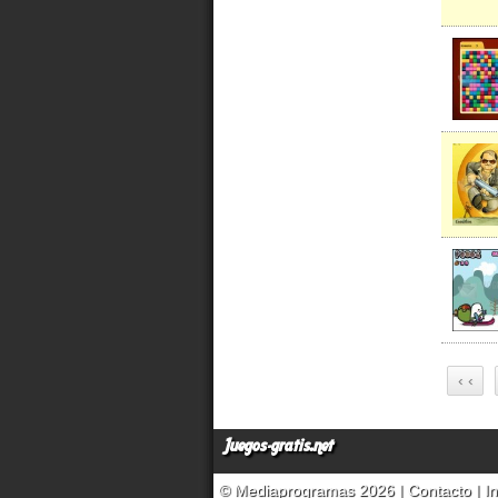
‹ ‹
Juegos-gratis.net
© Mediaprogramas 2026 |
Contacto
|
I