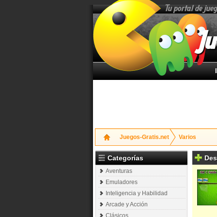
Tu portal de jue
Ju
Juegos-Gratis.net
Varios
Categorías
Des
Aventuras
Emuladores
Inteligencia y Habilidad
Arcade y Acción
Clásicos