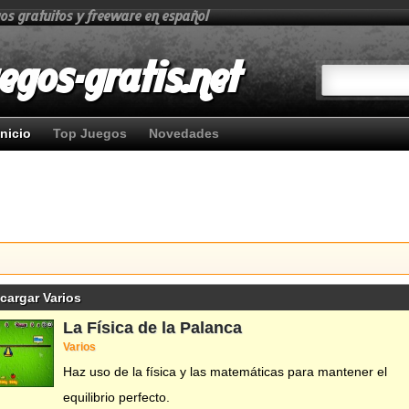
gos gratuitos y freeware en español
egos-gratis.net
Inicio
Top Juegos
Novedades
cargar Varios
La Física de la Palanca
Varios
Haz uso de la física y las matemáticas para mantener el
equilibrio perfecto.