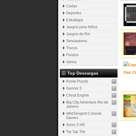
Cartas
Deportes
Estrategia
Juegos para Niños
Juegos de Rol
Simuladores
Trucos
Fondos
Varios
Top Descargas
Rome Puzzle
Gunner 3
Cheat Engine
Big City Adventure Rio de
Janeiro
WildTangent Console
Games
Sonic 2 HD
Tip Tap Tile