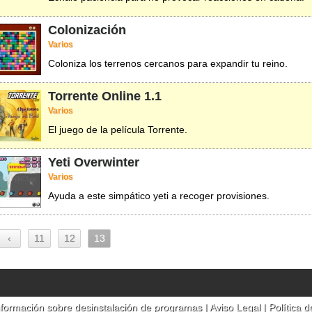
Colonización
Varios
Coloniza los terrenos cercanos para expandir tu reino.
Torrente Online
1.1
Varios
El juego de la película Torrente.
Yeti Overwinter
Varios
Ayuda a este simpático yeti a recoger provisiones.
‹
11
12
13
nformación sobre desinstalación de programas
|
Aviso Legal
|
Política d